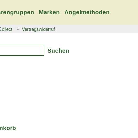
rengruppen
Marken
Angelmethoden
-
ollect
Vertragswiderruf
Suchen
enkorb