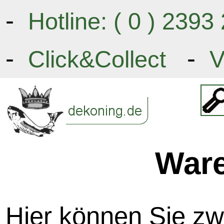
-
Hotline: ( 0 ) 239
-
-
Click&Collect
V
War
Hier können Sie z