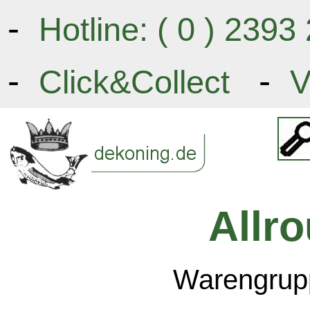
-
Hotline: ( 0 ) 239
-
-
Click&Collect
V
Allr
Warengrupp