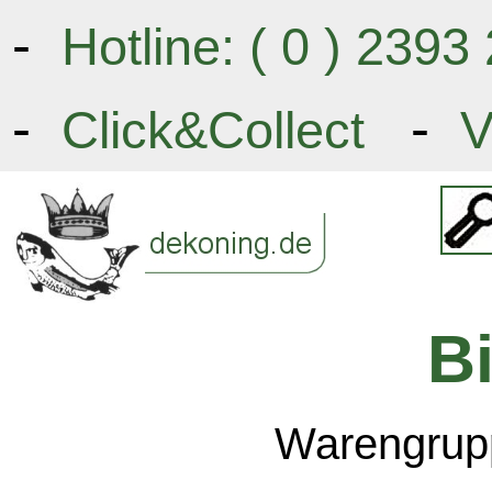
-
Hotline: ( 0 ) 239
-
-
Click&Collect
V
B
Warengrupp