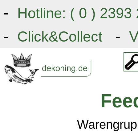
-
Hotline: ( 0 ) 239
-
-
Click&Collect
V
Fee
Warengrupp