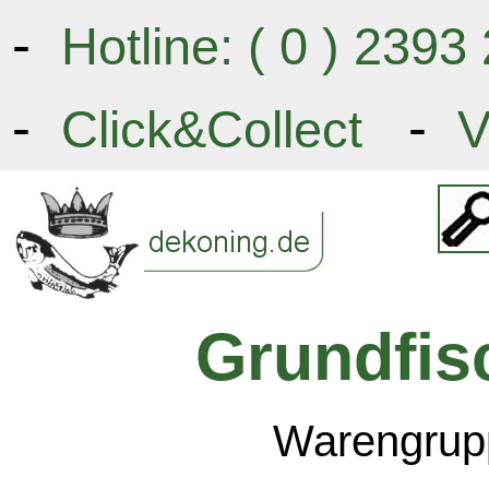
-
Hotline: ( 0 ) 239
-
-
Click&Collect
V
Grundfis
Warengrupp