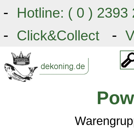
-
Hotline: ( 0 ) 239
-
-
Click&Collect
V
Pow
Warengrupp