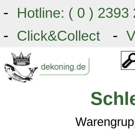
-
Hotline: ( 0 ) 239
-
-
Click&Collect
V
Schl
Warengrupp