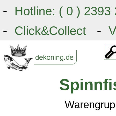
-
Hotline: ( 0 ) 239
-
-
Click&Collect
V
Spinnf
Warengrupp