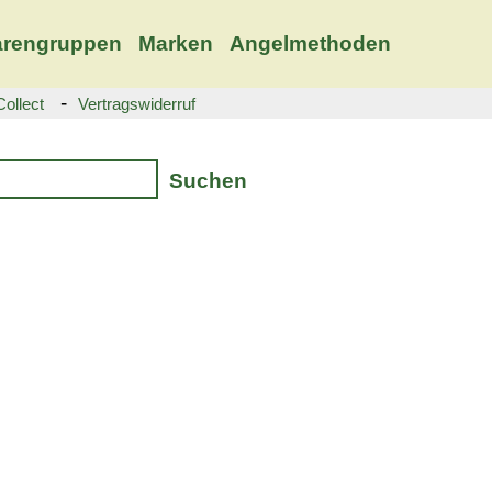
rengruppen
Marken
Angelmethoden
-
ollect
Vertragswiderruf
Suchen