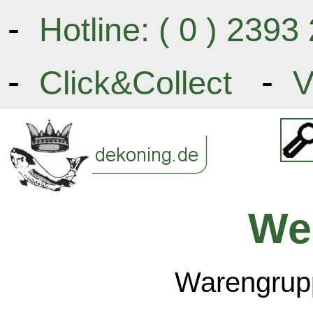
-
Hotline: ( 0 ) 239
-
-
Click&Collect
V
We
Warengrupp