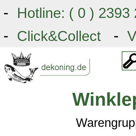
-
Hotline: ( 0 ) 239
-
-
Click&Collect
V
Winkle
Warengrupp